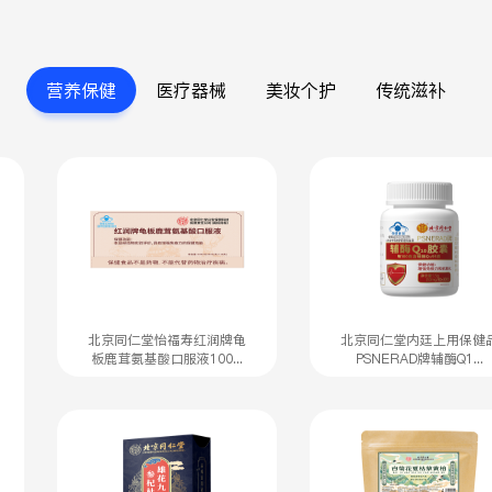
营养保健
医疗器械
美妆个护
传统滋补
北京同仁堂怡福寿红润牌龟
北京同仁堂内廷上用保健
板鹿茸氨基酸口服液100...
PSNERAD牌辅酶Q1...