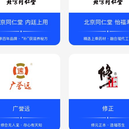
京同仁堂 内廷上用
北京同仁堂 怡福
承百年品牌 · “补”获滋养秘方
精选上乘药材 · 融合现代
广誉远
修正
修合无人见 · 存心有天知
修元正本 · 造福苍生