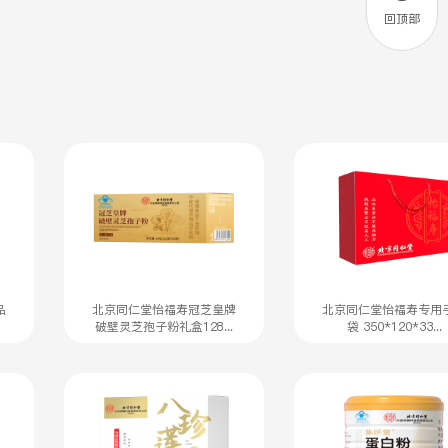
回顶部
品
北京同仁堂怡福寿冠芝皇牌
北京同仁堂怡福寿专用
破壁灵芝孢子粉礼盒128...
袋 350*120*33...