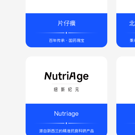
片仔癀
北
百年传承 · 国药瑰宝
秉
Nutriage
源自新西兰的精准抗衰科研产品