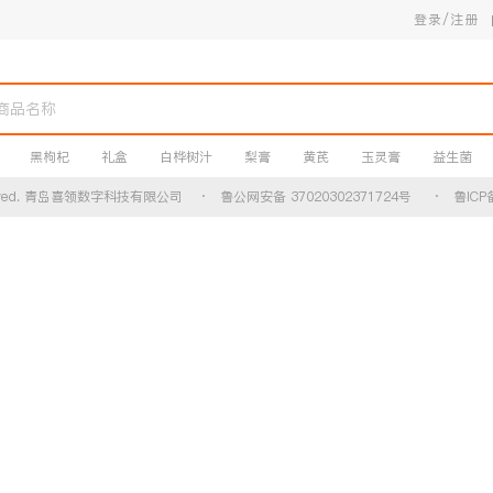
登录/注册
黑枸杞
礼盒
白桦树汁
梨膏
黄芪
玉灵膏
益生菌
ts Reserved. 青岛喜领数字科技有限公司
· 鲁公网安备 37020302371724号
· 鲁ICP备